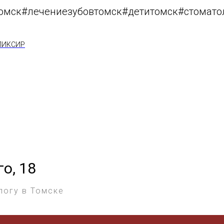
омск#лечениезубовтомск#детитомск#стомато
ЭЛИКСИР
го, 18
логу в Томске