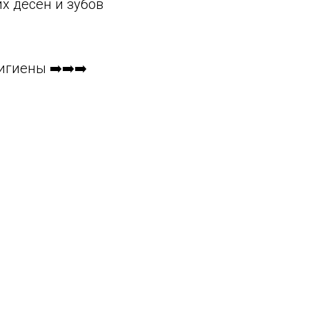
их дёсен и зубов
игиены ➡️➡️➡️