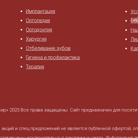
Имплантация
Ус
са
Ортопедия
Об
Ортодонтия
На
Хирургия
Ли
Отбеливание зубов
Ка
Гигиена и профилактика
Терапия
р» 2023 Все права защищены. Сайт предназначен для посетите
, акций и спец предложений не является публичной офертой, о
а размещены исключительно в рекламных целях. Информация пр