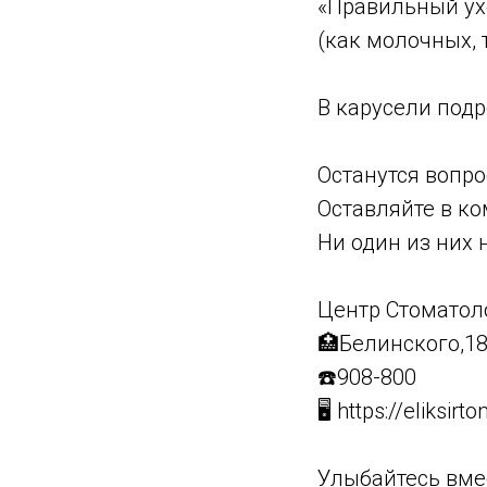
«Правильный ухо
(как молочных, 
В карусели подр
Останутся вопр
Оставляйте в к
Ни один из них 
Центр Стоматол
🏥Белинского,1
☎️908-800
🖥 https://eliksirt
Улыбайтесь вмес