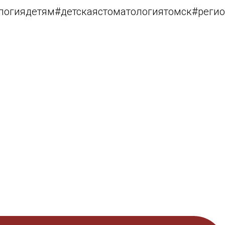
логиядетям#детскаястоматологиятомск#реги