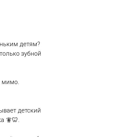
еньким детям?
 только зубной
е мимо.
зывает детский
a 🧚🦷.