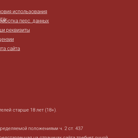
ловия использования
йта
работка перс. данных
ши реквизиты
цензии
рта сайта
лей старше 18 лет (18+).
пределяемой положениями ч. 2 ст. 437
едставленная на страницах сайта требует очной