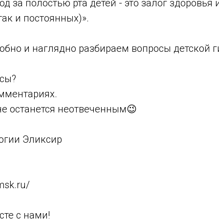
д за полостью рта детей - это залог здоровья 
так и постоянных)».
обно и наглядно разбираем вопросы детской г
осы?
омментариях.
не останется неотвеченным😉
огии Эликсир
8
omsk.ru/
те с нами!