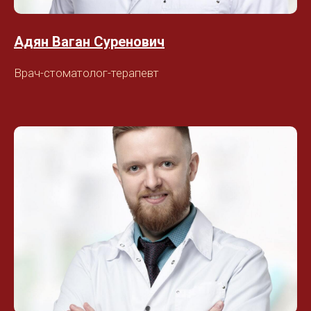
Адян Ваган Суренович
Врач-стоматолог-терапевт