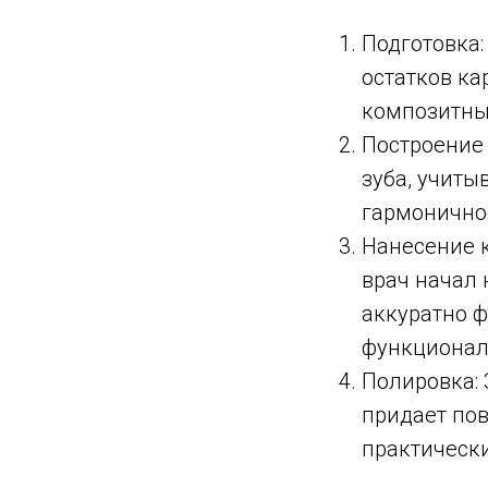
Подготовка:
остатков ка
композитны
Построение
зуба, учиты
гармонично
Нанесение к
врач начал 
аккуратно ф
функционал
Полировка:
придает пов
практическ