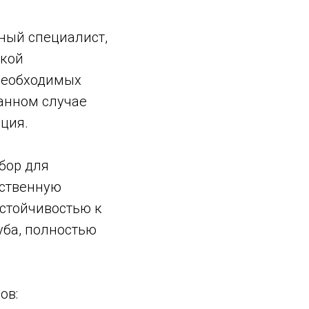
ный специалист,
ской
 необходимых
данном случае
ция.
бор для
ественную
устойчивостью к
уба, полностью
ов: