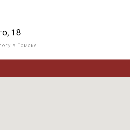
го, 18
логу в Томске