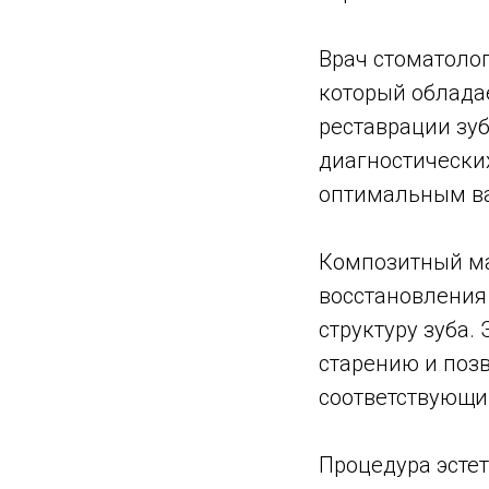
Врач стоматоло
который облада
реставрации зу
диагностических
оптимальным ва
Композитный ма
восстановления
структуру зуба.
старению и позв
соответствующи
Процедура эстет