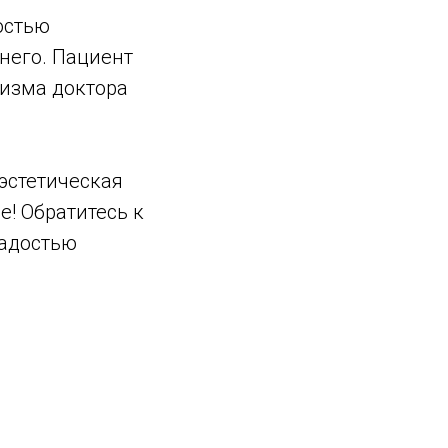
остью
него. Пациент
лизма доктора
 эстетическая
! Обратитесь к
радостью