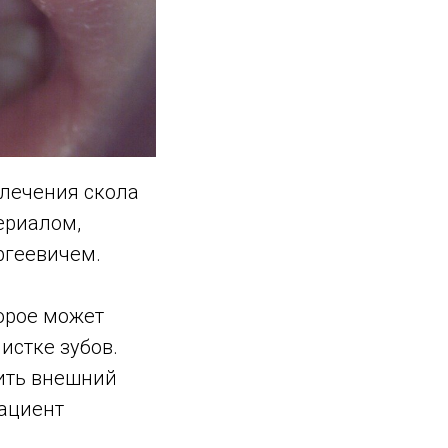
 лечения скола
ериалом,
ргеевичем.
орое может
истке зубов.
ить внешний
пациент