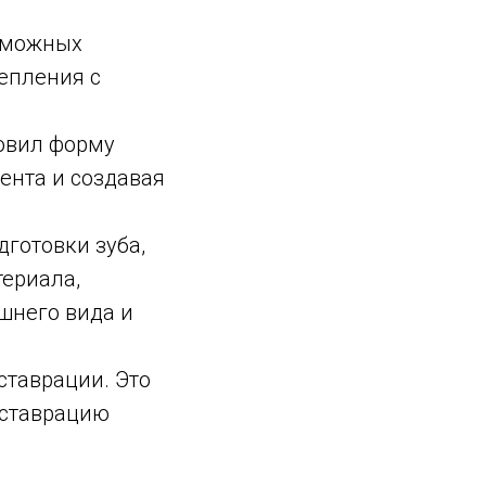
озможных
цепления с
овил форму
ента и создавая
готовки зуба,
териала,
шнего вида и
ставрации. Это
еставрацию