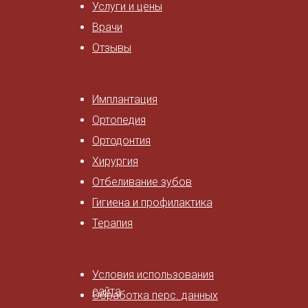
Услуги и цены
Врачи
Отзывы
Имплантация
Ортопедия
Ортодонтия
Хирургия
Отбеливание зубов
Гигиена и профилактика
Терапия
Условия использования
сайта
Обработка перс. данных