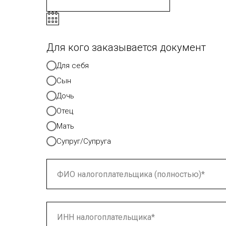
Для кого заказывается документ
Для себя
Сын
Дочь
Отец
Мать
Супруг/Супруга