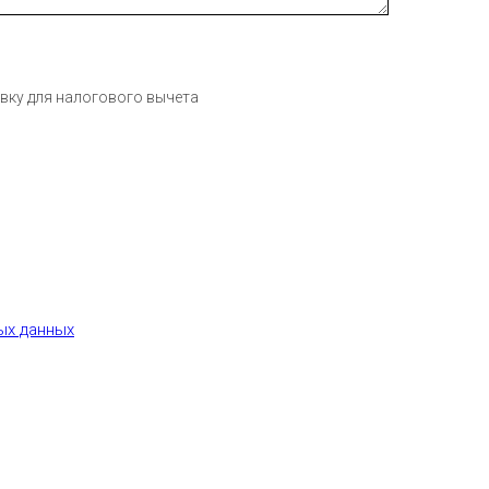
авку для налогового вычета
ых данных